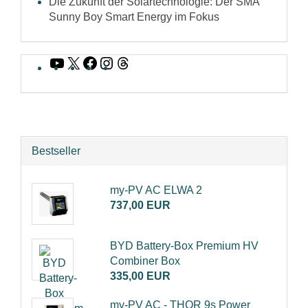
Die Zukunft der Solartechnologie: Der SMA
Sunny Boy Smart Energy im Fokus
YouTube
X
Facebook
Instagram
Threads
Bestseller
my-PV AC ELWA 2
737,00 EUR
BYD Battery-Box Premium HV
Combiner Box
335,00 EUR
my-PV AC - THOR 9s Power