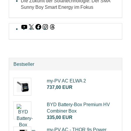
Die Zukunft der Solartechnologie: Der SMA
Sunny Boy Smart Energy im Fokus
YouTube
X
Facebook
Instagram
Threads
Bestseller
my-PV AC ELWA 2
737,00 EUR
BYD Battery-Box Premium HV
Combiner Box
335,00 EUR
my-PV AC - THOR 9s Power