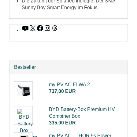
Die Zukunft der Solartechnologie: Der SMA
Sunny Boy Smart Energy im Fokus
YouTube
X
Facebook
Instagram
Threads
Bestseller
my-PV AC ELWA 2
737,00 EUR
BYD Battery-Box Premium HV
Combiner Box
335,00 EUR
my-PV AC - THOR 9s Power