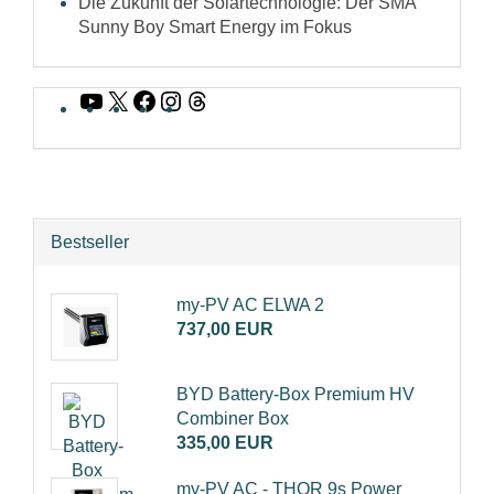
Die Zukunft der Solartechnologie: Der SMA
Sunny Boy Smart Energy im Fokus
YouTube
X
Facebook
Instagram
Threads
Bestseller
my-PV AC ELWA 2
737,00 EUR
BYD Battery-Box Premium HV
Combiner Box
335,00 EUR
my-PV AC - THOR 9s Power