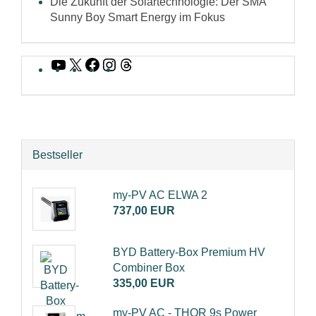
Die Zukunft der Solartechnologie: Der SMA
Sunny Boy Smart Energy im Fokus
YouTube
X
Facebook
Instagram
Threads
Bestseller
my-PV AC ELWA 2
737,00 EUR
BYD Battery-Box Premium HV
Combiner Box
335,00 EUR
my-PV AC - THOR 9s Power