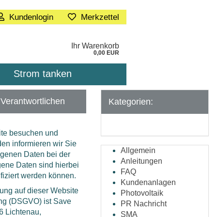
Kundenlogin
Merkzettel
Ihr Warenkorb
0,00 EUR
Strom tanken
SALE
BLOG
 Verantwortlichen
Kategorien:
ite besuchen und
den informieren wir Sie
Allgemein
genen Daten bei der
Anleitungen
ene Daten sind hierbei
FAQ
ifiziert werden können.
Kundenanlagen
tung auf dieser Website
Photovoltaik
ng (DSGVO) ist Save
PR Nachricht
6 Lichtenau,
SMA