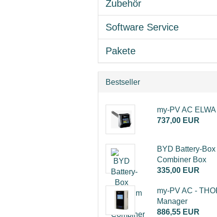
Zubehör
SMA Sunny Tripower Smart Energ
Pylontech Force H1
Software Service
Pylontech Force H2
Pakete
SMA Sunny Boy Storage
SMA Sunny Island
Bestseller
my-PV AC ELWA
737,00 EUR
BYD Battery-Bo
Combiner Box
335,00 EUR
my-PV AC - THO
Manager
886,55 EUR