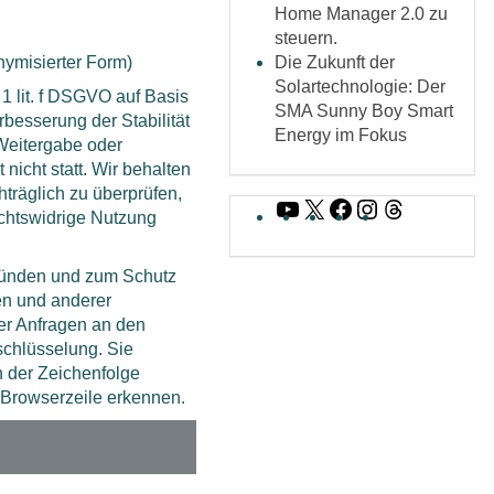
Home Manager 2.0 zu
steuern.
nymisierter Form)
Die Zukunft der
Solartechnologie: Der
 1 lit. f DSGVO auf Basis
SMA Sunny Boy Smart
rbesserung der Stabilität
Energy im Fokus
 Weitergabe oder
nicht statt. Wir behalten
hträglich zu überprüfen,
YouTube
X
Facebook
Instagram
Threads
echtswidrige Nutzung
ründen und zum Schutz
n und anderer
der Anfragen an den
schlüsselung. Sie
 der Zeichenfolge
r Browserzeile erkennen.