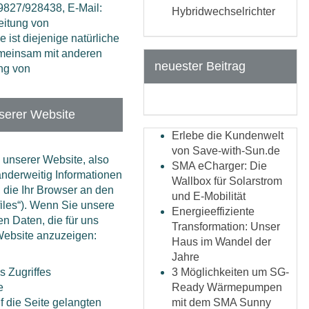
9827/928438, E-Mail:
Hybridwechselrichter
eitung von
ist diejenige natürliche
gemeinsam mit anderen
neuester Beitrag
ung von
serer Website
Erlebe die Kundenwelt
von Save-with-Sun.de
 unserer Website, also
SMA eCharger: Die
anderweitig Informationen
Wallbox für Solarstrom
, die Ihr Browser an den
und E-Mobilität
files“). Wenn Sie unsere
Energieeffiziente
en Daten, die für uns
Transformation: Unser
 Website anzuzeigen:
Haus im Wandel der
Jahre
 Zugriffes
3 Möglichkeiten um SG-
e
Ready Wärmepumpen
 die Seite gelangten
mit dem SMA Sunny